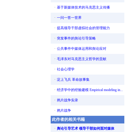
·
基于新媒体技术的马克思主义传播
·
一问一答一世界
·
提高领导干部虚拟社会的管理能力
·
突发事件的舆论引导策略
·
公共事件中媒体运用和舆论应对
·
毛泽东对马克思主义哲学的贡献
·
社会心理学
·
淀上飞兵 革命故事集
·
经济学中的经验建模 Empirical modeling in...
·
鸦片战争实录
·
鸦片战争
此作者的相关书籍
·
舆论引导艺术 领导干部如何面对媒体