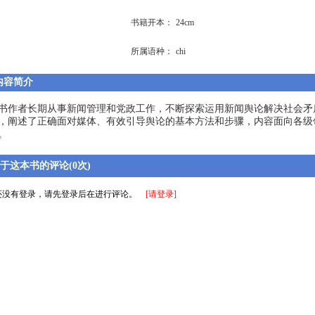
书籍开本：
24cm
所属语种：
chi
内容简介
书作者长期从事新闻管理和党政工作，不断探索运用新闻舆论解决社会矛
，阐述了正确面对媒体、有效引导舆论的基本方法和步骤，内容面向各级
。
于这本书的评论(0次)
还没有登录，请先登录后在进行评论。
[请登录]