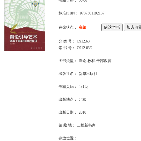
书籍价格：
56.00
标准ISBN：
9787501192137
在馆状态：
在馆
分 类 号：
C912.63
索 书 号：
C912.63/2
图书类型：
舆论-教材-干部教育
出版社名：
新华出版社
书籍页码：
431页
出版地点：
北京
出版日期：
2010
馆 藏 地：
二楼新书库
存放位置：