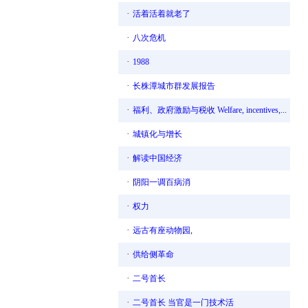
·
活着活着就老了
·
八次危机
·
1988
·
长株潭城市群发展报告
·
福利、政府激励与税收 Welfare, incentives,...
·
城镇化与增长
·
解读中国经济
·
阴阳一调百病消
·
权力
·
远古有座动物园,
·
供给侧革命
·
二号首长
·
二号首长 当官是一门技术活