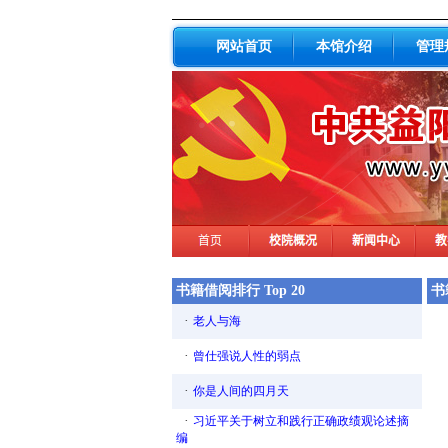
网站首页
本馆介绍
管理
书籍借阅排行 Top 20
书
·
老人与海
·
曾仕强说人性的弱点
·
你是人间的四月天
·
习近平关于树立和践行正确政绩观论述摘
编