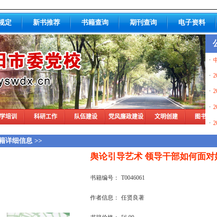
规定
新书推荐
书籍查询
期刊查询
电子资料
·
·
2
·
2
·
2
·
2
籍详细信息 >>
舆论引导艺术 领导干部如何面对
书籍编号：
T0046061
作者信息：
任贤良著