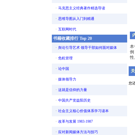
·
马克思主义经典著作精选导读
·
思维导图从入门到精通
·
互联网时代
书籍收藏排行 Top 20
本
·
舆论引导艺术 领导干部如何面对媒体
例
性
·
危机管理
·
论中国
关
·
媒体领导力
您
·
这就是信仰的力量
·
中国共产党益阳历史
·
社会主义核心价值体系学习读本
·
改革与发展 1983-1987
·
应对新闻媒体方法与技巧