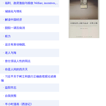
·
福利、政府激励与税收 Welfare, incentives,...
·
城镇化与增长
·
解读中国经济
·
阴阳一调百病消
·
权力
·
远古有座动物园,
·
老人与海
·
曾仕强说人性的弱点
·
你是人间的四月天
·
习近平关于树立和践行正确政绩观论述摘
编
·
益阳市志
·
自我突围
·
半小时漫画《西游记》