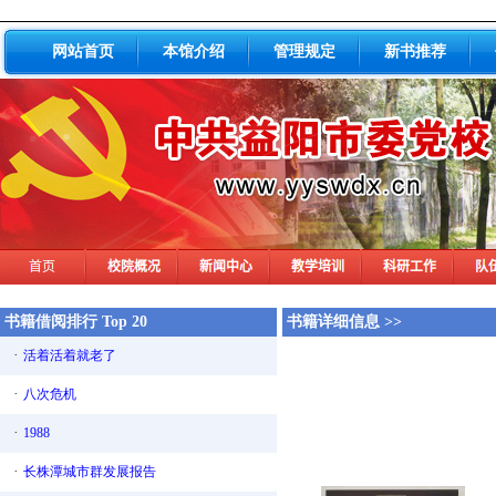
网站首页
本馆介绍
管理规定
新书推荐
书籍借阅排行 Top 20
书籍详细信息 >>
·
活着活着就老了
·
八次危机
·
1988
·
长株潭城市群发展报告