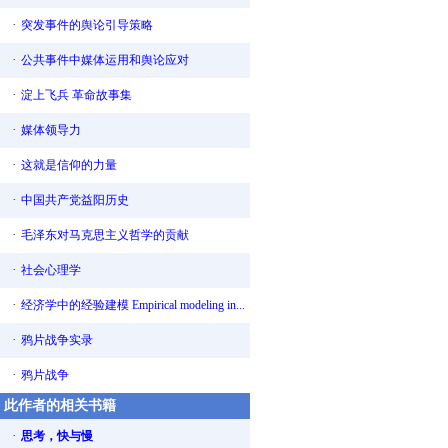
·
突发事件的舆论引导策略
·
公共事件中媒体运用和舆论应对
·
淀上飞兵 革命故事集
·
媒体领导力
·
这就是信仰的力量
·
中国共产党益阳历史
·
毛泽东对马克思主义哲学的贡献
·
社会心理学
·
经济学中的经验建模 Empirical modeling in...
·
鸦片战争实录
·
鸦片战争
此作者的相关书籍
·
思考，快与慢