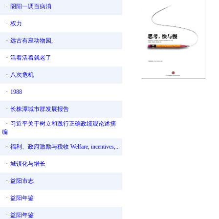
·
阴阳一调百病消
·
权力
·
远古有座动物园,
·
活着活着就老了
·
八次危机
·
1988
·
长株潭城市群发展报告
·
习近平关于树立和践行正确政绩观论述摘
编
·
福利、政府激励与税收 Welfare, incentives,...
·
城镇化与增长
·
益阳市志
·
益阳年鉴
·
益阳年鉴