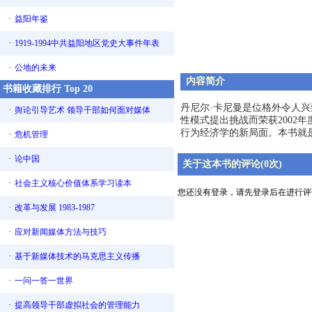
·
益阳年鉴
·
1919-1994中共益阳地区党史大事件年表
·
公地的未来
内容简介
书籍收藏排行 Top 20
丹尼尔·卡尼曼是位格外令人
·
舆论引导艺术 领导干部如何面对媒体
性模式提出挑战而荣获2002
行为经济学的新局面。本书就
·
危机管理
·
论中国
关于这本书的评论(0次)
·
社会主义核心价值体系学习读本
您还没有登录，请先登录后在进行评
·
改革与发展 1983-1987
·
应对新闻媒体方法与技巧
·
基于新媒体技术的马克思主义传播
·
一问一答一世界
·
提高领导干部虚拟社会的管理能力